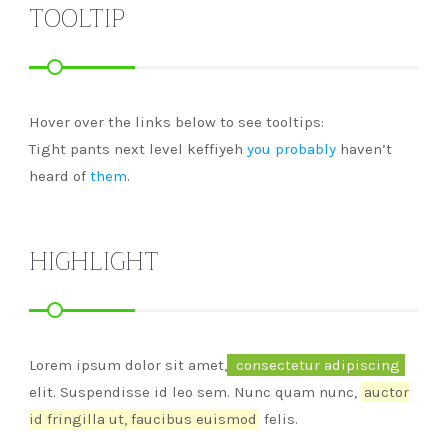
TOOLTIP
Hover over the links below to see tooltips:
Tight pants next level keffiyeh
you probably
haven’t
heard of
them
.
HIGHLIGHT
Lorem ipsum dolor sit amet,
consectetur adipiscing
elit. Suspendisse id leo sem. Nunc quam nunc,
auctor
id fringilla ut, faucibus euismod
felis.